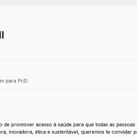
I
Efetivo
ém para PcD
para PcD
to de promover acesso à saúde para que todas as pessoas
 inovadora, ética e sustentável, queremos te convidar p