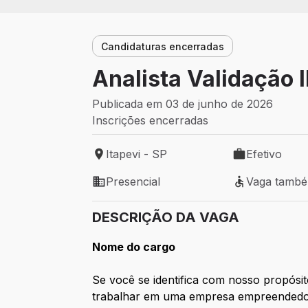
Candidaturas encerradas
Analista Validação II
Publicada em 03 de junho de 2026
Inscrições encerradas
Itapevi - SP
Efetivo
Local de trabalho: Itapevi - SP
Tipo de vaga: 
Presencial
Vaga tamb
Modelo de trabalho: Presencial
Vaga também 
DESCRIÇÃO DA VAGA
Nome do cargo
Se você se identifica com nosso propósi
trabalhar em uma empresa empreendedora,