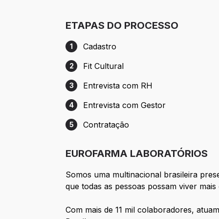
ETAPAS DO PROCESSO
Cadastro
1
Etapa 1: Cadastro
Fit Cultural
2
Etapa 2: Fit Cultural
Entrevista com RH
3
Etapa 3: Entrevista com RH
Entrevista com Gestor
4
Etapa 4: Entrevista com Gestor
Contratação
5
Etapa 5: Contratação
EUROFARMA LABORATÓRIOS
Somos uma multinacional brasileira pres
que todas as pessoas possam viver mais 
Com mais de 11 mil colaboradores, atuam