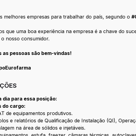
s melhores empresas para trabalhar do país, segundo o
#
mos que uma boa experiência na empresa é a chave do suc
 o nosso consumidor.
s as pessoas são bem-vindas!
poEurofarma
IÇÕES
 a dia para essa posição:
s do cargo:
SAT de equipamentos produtivos.
olos e relatórios de Qualificação de Instalação (QI), Ope
gem na área de sólidos e injetáveis.
quipamentos, estufa, freezer, câmaras térmicas, autoclave