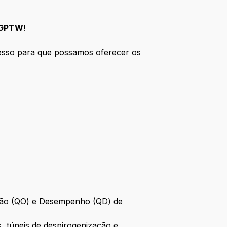
GPTW
!
esso para que possamos oferecer os
ração (QO) e Desempenho (QD) de
s, túneis de despirogenização e